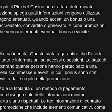
gali, il Plexbet Casino può trattare determinate
ezione spiega quali informazioni vengono utilizzate
engono effettuati. Quando accetti un bonus o una
ccreditato, convertito o prelevato. Alcune promozioni
he vengano erogati eventuali bonus o vincite.
a tua identità. Questo aiuta a garantire che l'offerta
ntatto e informazioni su accessi e sessioni. Lo stato di
e mostrano quante persone hanno partecipato a una
nelle scommesse e eventi in cui i bonus sono stati
prevista dalle regole della promozione.
izzo e la titolarità di un metodo di pagamento,
iamo bisogno solo delle informazioni minime
rta siano rispettati. Le tue informazioni di contatto
una promozione che include elementi comunicativi, come