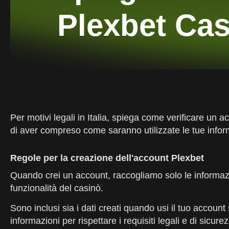
Plexbet Casi
Per motivi legali in Italia, spiega come verificare un a
di aver compreso come saranno utilizzate le tue informa
Regole per la creazione dell'account Plexbet
Quando crei un account, raccogliamo solo le informazio
funzionalità del casinò.
Sono inclusi sia i dati creati quando usi il tuo accoun
informazioni per rispettare i requisiti legali e di sicure