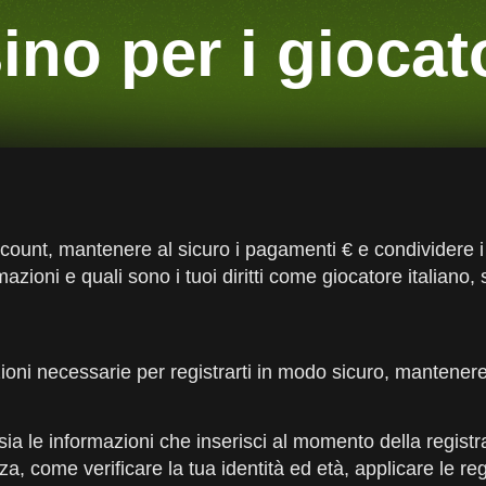
no per i giocator
ccount, mantenere al sicuro i pagamenti € e condividere i da
zioni e quali sono i tuoi diritti come giocatore italiano, 
ni necessarie per registrarti in modo sicuro, mantenere a
t sia le informazioni che inserisci al momento della regis
zza, come verificare la tua identità ed età, applicare le re