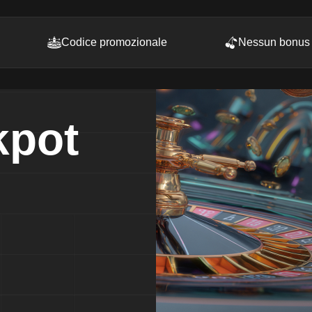
Codice promozionale
Nessun bonus 
kpot