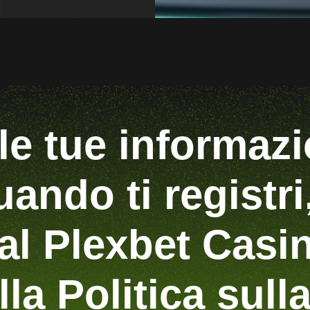
le tue informazi
ando ti registri
 al Plexbet Casi
la Politica sull