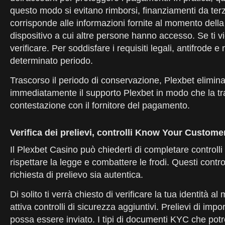
questo modo si evitano rimborsi, finanziamenti da terzi
corrisponde alle informazioni fornite al momento della
dispositivo a cui altre persone hanno accesso. Se ti v
verificare. Per soddisfare i requisiti legali, antifrode 
determinato periodo.
Trascorso il periodo di conservazione, Plexbet elimin
immediatamente il supporto Plexbet in modo che la tra
contestazione con il fornitore del pagamento.
Verifica dei prelievi, controlli Know Your Custom
Il Plexbet Casino può chiederti di completare controll
rispettare la legge e combattere le frodi. Questi contr
richiesta di prelievo sia autentica.
Di solito ti verrà chiesto di verificare la tua identità
attiva controlli di sicurezza aggiuntivi. Prelievi di i
possa essere inviato. I tipi di documenti KYC che po