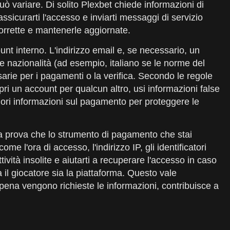
ò variare. Di solito Plexbet chiede informazioni di
ssicurarti l'accesso e inviarti messaggi di servizio
i corrette e mantenerle aggiornate.
nt interno. L'indirizzo email e, se necessario, un
 e nazionalità (ad esempio, italiano se le norme del
sarie per i pagamenti o la verifica. Secondo le regole
apri un account per qualcun altro, usi informazioni false
riori informazioni sul pagamento per proteggere le
la prova che lo strumento di pagamento che stai
me l'ora di accesso, l'indirizzo IP, gli identificatori
ività insolite e aiutarti a recuperare l'accesso in caso
il giocatore sia la piattaforma. Questo vale
appena vengono richieste le informazioni, contribuisce a