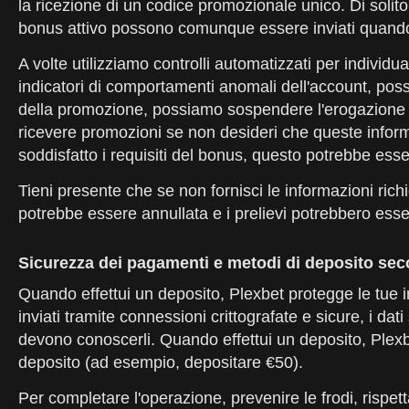
la ricezione di un codice promozionale unico. Di solito
bonus attivo possono comunque essere inviati quando
A volte utilizziamo controlli automatizzati per individua
indicatori di comportamenti anomali dell'account, posso
della promozione, possiamo sospendere l'erogazione de
ricevere promozioni se non desideri che queste informa
soddisfatto i requisiti del bonus, questo potrebbe esse
Tieni presente che se non fornisci le informazioni rich
potrebbe essere annullata e i prelievi potrebbero esser
Sicurezza dei pagamenti e metodi di deposito secon
Quando effettui un deposito, Plexbet protegge le tue in
inviati tramite connessioni crittografate e sicure, i da
devono conoscerli. Quando effettui un deposito, Plexbe
deposito (ad esempio, depositare €50).
Per completare l'operazione, prevenire le frodi, rispe